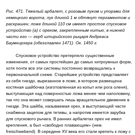
Рис. 471. Тяжелый арбалет, с роговым луком и упорами для
немецкого ворота; лук длиной 1 м обтянут пергаментом и
раскрашен; ложе длиной 110 см имеет простое спусковое
устройство (а) с орехом, закрепленным нитью; в нижней
части его — герб штирийского рыцаря Андреаса
Баумкирхера (обезглавлен 1471). Ок. 1450 г.
Спусковое устройство претерпело существенные
изменения, от самых простейших до самых хитроумных форм,
хотя почти все эти системы постоянно возвращались к
первоначальной схеме. Старейшее устройство представляет
из себя гнездо, вырезанное в ложе, в котором размещена
костяная шайбочка (изготовленная из копыт или рога оленя),
выступающая над поверхностью ложа менее чем наполовину,
так что она может совершать лишь вращательное движение в
гнезде. Эта шайба, называемая орех, в выступающей части
снабжена зацепом для тетивы, а напротив имеется зарубка
для спускового рычага. В ранних арбалетах орех не имел
крепления, а был «свободно плавающим» (нем.
freischwebend). В середине XV века его стали крепить к ложу с