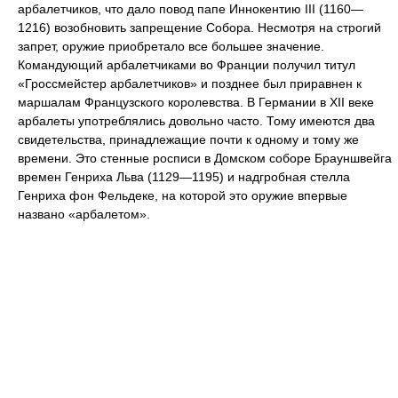
арбалетчиков, что дало повод папе Иннокентию III (1160—
1216) возобновить запрещение Собора. Несмотря на строгий
запрет, оружие приобретало все большее значение.
Командующий арбалетчиками во Франции получил титул
«Гроссмейстер арбалетчиков» и позднее был приравнен к
маршалам Французского королевства. В Германии в XII веке
арбалеты употреблялись довольно часто. Тому имеются два
свидетельства, принадлежащие почти к одному и тому же
времени. Это стенные росписи в Домском соборе Брауншвейга
времен Генриха Льва (1129—1195) и надгробная стелла
Генриха фон Фельдеке, на которой это оружие впервые
названо «арбалетом».