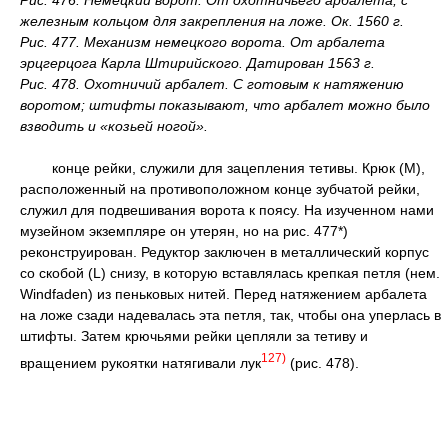
Рис. 476. Немецкий ворот. От охотничьего арбалета; с
железным кольцом для закрепления на ложе. Ок. 1560 г.
Рис. 477. Механизм немецкого ворота. От арбалета
эрцгерцога Карла Штирийского. Датирован 1563 г.
Рис. 478. Охотничий арбалет. С готовым к натяжению
воротом; штифты показывают, что арбалет можно было
взводить и «козьей ногой».
конце рейки, служили для зацепления тетивы. Крюк (М),
расположенный на противоположном конце зубчатой рейки,
служил для подвешивания ворота к поясу. На изученном нами
музейном экземпляре он утерян, но на рис. 477*)
реконструирован. Редуктор заключен в металлический корпус
со скобой (L) снизу, в которую вставлялась крепкая петля (нем.
Windfaden) из пеньковых нитей. Перед натяжением арбалета
на ложе сзади надевалась эта петля, так, чтобы она уперлась в
штифты. Затем крючьями рейки цепляли за тетиву и
127)
вращением рукоятки натягивали лук
(рис. 478).