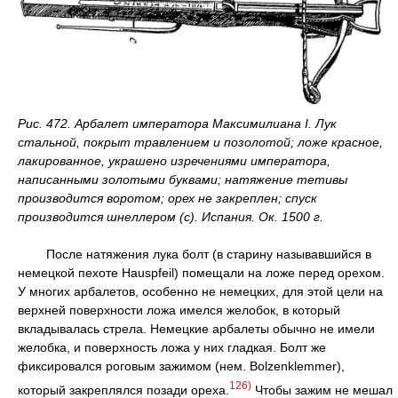
Рис. 472. Арбалет императора Максимилиана I. Лук
стальной, покрыт травлением и позолотой; ложе красное,
лакированное, украшено изречениями императора,
написанными золотыми буквами; натяжение тетивы
производится воротом; орех не закреплен; спуск
производится шнеллером (с). Испания. Ок. 1500 г.
После натяжения лука болт (в старину называвшийся в
немецкой пехоте Hauspfeil) помещали на ложе перед орехом.
У многих арбалетов, особенно не немецких, для этой цели на
верхней поверхности ложа имелся желобок, в который
вкладывалась стрела. Немецкие арбалеты обычно не имели
желобка, и поверхность ложа у них гладкая. Болт же
фиксировался роговым зажимом (нем. Bolzenklemmer),
126)
который закреплялся позади ореха.
Чтобы зажим не мешал