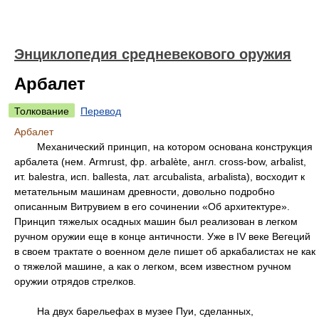
Энциклопедия средневекового оружия
Арбалет
Толкование
Перевод
Арбалет
Механический принцип, на котором основана конструкция
арбалета (нем. Armrust, фр. arbalète, англ. cross-bow, arbalist,
ит. balestra, исп. ballesta, лат. arcubalista, arbalista), восходит к
метательным машинам древности, довольно подробно
описанным Витрувием в его сочинении «Об архитектуре».
Принцип тяжелых осадных машин был реализован в легком
ручном оружии еще в конце античности. Уже в IV веке Вегеций
в своем трактате о военном деле пишет об аркабалистах не как
о тяжелой машине, а как о легком, всем известном ручном
оружии отрядов стрелков.
На двух барельефах в музее Пуи, сделанных,