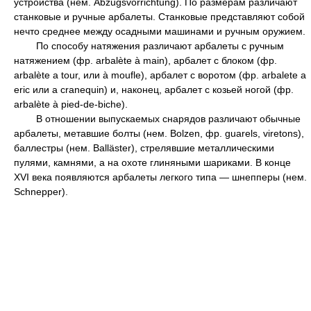
устройства (нем. Abzugsvorrichtung). По размерам различают
станковые и ручные арбалеты. Станковые представляют собой
нечто среднее между осадными машинами и ручным оружием.
По способу натяжения различают арбалеты с ручным
натяжением (фр. arbalète à main), арбалет с блоком (фр.
arbalète a tour, или à moufle), арбалет с воротом (фр. arbalete a
eric или a cranequin) и, наконец, арбалет с козьей ногой (фр.
arbalète à pied-de-biche).
В отношении выпускаемых снарядов различают обычные
арбалеты, метавшие болты (нем. Bolzen, фр. guarels, viretons),
баллестры (нем. Balläster), стрелявшие металлическими
пулями, камнями, а на охоте глиняными шариками. В конце
XVI века появляются арбалеты легкого типа — шнепперы (нем.
Schnepper).