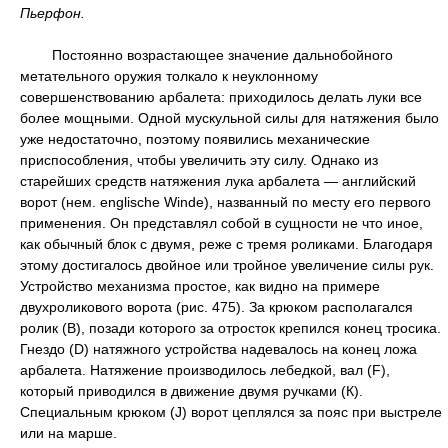
Пьерфон.
Постоянно возрастающее значение дальнобойного
метательного оружия толкало к неуклонному
совершенствованию арбалета: приходилось делать луки все
более мощными. Одной мускульной силы для натяжения было
уже недостаточно, поэтому появились механические
приспособления, чтобы увеличить эту силу. Однако из
старейших средств натяжения лука арбалета — английский
ворот (нем. englische Winde), названный по месту его первого
применения. Он представлял собой в сущности не что иное,
как обычный блок с двумя, реже с тремя роликами. Благодаря
этому достигалось двойное или тройное увеличение силы рук.
Устройство механизма простое, как видно на примере
двухроликового ворота (рис. 475). За крюком располагался
ролик (В), позади которого за отросток крепился конец тросика.
Гнездо (D) натяжного устройства надевалось на конец ложа
арбалета. Натяжение производилось лебедкой, вал (F),
который приводился в движение двумя ручками (К).
Специальным крюком (J) ворот цеплялся за пояс при выстреле
или на марше.