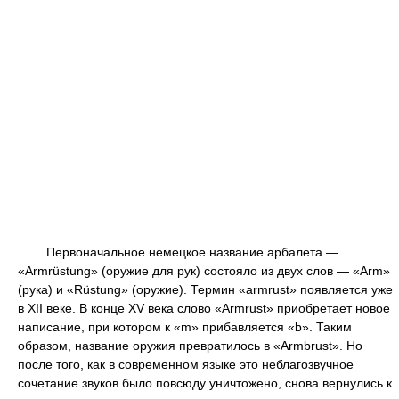
Первоначальное немецкое название арбалета —
«Armrüstung» (оружие для рук) состояло из двух слов — «Arm»
(рука) и «Rüstung» (оружие). Термин «armrust» появляется уже
в XII веке. В конце XV века слово «Armrust» приобретает новое
написание, при котором к «m» прибавляется «b». Таким
образом, название оружия превратилось в «Armbrust». Но
после того, как в современном языке это неблагозвучное
сочетание звуков было повсюду уничтожено, снова вернулись к