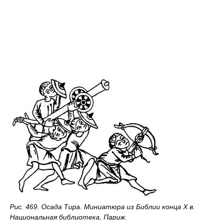
Рис. 469. Осада Тира. Миниатюра из Библии конца X в.
Национальная библиотека, Париж.