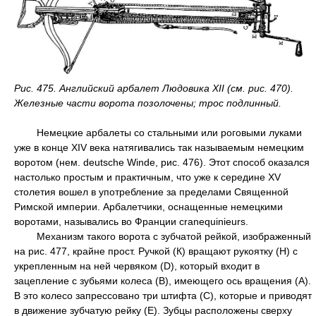
Рис. 475. Английский арбалет Людовика XII (см. рис. 470).
Железные части ворота позолочены; трос подлинный.
Немецкие арбалеты со стальными или роговыми луками
уже в конце XIV века натягивались так называемым немецким
воротом (нем. deutsche Winde, рис. 476). Этот способ оказался
настолько простым и практичным, что уже к середине XV
столетия вошел в употребление за пределами Священной
Римской империи. Арбалетчики, оснащенные немецкими
воротами, назывались во Франции cranequinieurs.
Механизм такого ворота с зубчатой рейкой, изображенный
на рис. 477, крайне прост. Ручкой (К) вращают рукоятку (Н) с
укрепленным на ней червяком (D), который входит в
зацепление с зубьями колеса (В), имеющего ось вращения (А).
В это колесо запрессовано три штифта (С), которые и приводят
в движение зубчатую рейку (Е). Зубцы расположены сверху