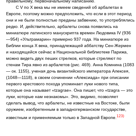
правильному, первоначальному написанию.
С V по X века мы не имеем сведений об арбалетах в
Европе, поэтому можно предположить, что если в этот период
они и не были полностью преданы забвению, то употреблялись
редко. И, действительно, арбалеты снова появились на
миниатюре латинского манускрипта времен Людовика IV (936
—954) «Ультрамарин» примерно 937 года. На миниатюре из
Библии конца X века, принадлежащей аббатству Сен-Жермен
и находящейся сейчас в Национальной библиотеке Парижа,
можно видеть двух пеших стрелков, которые стреляют по
стенам Тира явно из арбалетов (рис. 469). Анна Комнина (1083
— ок. 1155), ученая дочь византийского императора Алексея,
(1048—1118), в своем сочинении «Алексиада» при описании
первого крестового похода упоминает луки нового типа,
которые она называет «tzagrae». Она пишет, что «tzagra — это
луки, которые нам незнакомы». Это, видимо, позволяет
сделать вывод, что арбалеты, не известные на Востоке, были
оружием, изобретенным в западногерманском государстве,
123)
известным и применяемым только в Западной Европе.