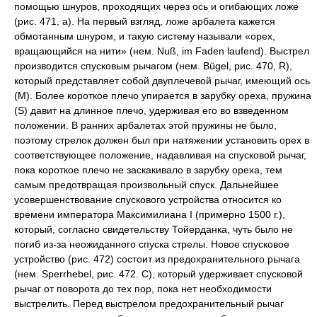
помощью шнуров, проходящих через ось и огибающих ложе
(рис. 471, а). На первый взгляд, ложе арбалета кажется
обмотанным шнуром, и такую систему называли «орех,
вращающийся на нити» (нем. Nuß, im Faden laufend). Выстрел
производится спусковым рычагом (нем. Bügel, рис. 470, R),
который представляет собой двуплечевой рычаг, имеющий ось
(М). Более короткое плечо упирается в зарубку ореха, пружина
(S) давит на длинное плечо, удерживая его во взведенном
положении. В ранних арбалетах этой пружины не было,
поэтому стрелок должен был при натяжении установить орех в
соответствующее положение, надавливая на спусковой рычаг,
пока короткое плечо не заскакивало в зарубку ореха, тем
самым предотвращая произвольный спуск. Дальнейшее
усовершенствование спускового устройства относится ко
времени императора Максимилиана I (примерно 1500 г.),
который, согласно свидетельству Тойерданка, чуть было не
погиб из-за неожиданного спуска стрелы. Новое спусковое
устройство (рис. 472) состоит из предохранительного рычага
(нем. Sperrhebel, рис. 472. С), который удерживает спусковой
рычаг от поворота до тех пор, пока нет необходимости
выстрелить. Перед выстрелом предохранительный рычаг