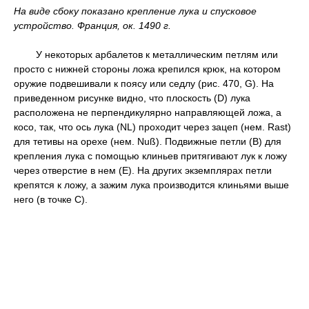
На виде сбоку показано крепление лука и спусковое
устройство. Франция, ок. 1490 г.
У некоторых арбалетов к металлическим петлям или
просто с нижней стороны ложа крепился крюк, на котором
оружие подвешивали к поясу или седлу (рис. 470, G). На
приведенном рисунке видно, что плоскость (D) лука
расположена не перпендикулярно направляющей ложа, а
косо, так, что ось лука (NL) проходит через зацеп (нем. Rast)
для тетивы на орехе (нем. Nuß). Подвижные петли (В) для
крепления лука с помощью клиньев притягивают лук к ложу
через отверстие в нем (Е). На других экземплярах петли
крепятся к ложу, а зажим лука производится клиньями выше
него (в точке С).