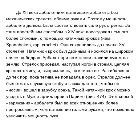
До XII века арбалетчики натягивали арбалеты без
механических средств, обеими руками. Поэтому мощность
арбалета должна была соответствовать силе рук стрелка. За
этим простейшим способом в XIV веке последовал немного
более сложный, с помощью натяжных крюков (нем.
Spannhaken, фр. crochet). Они сохранились до начала XV
столетия. Натяжной крюк был двойным и носился на широком
поясе на бедрах. Арбалет при натяжении ставили луком на
землю. Стрелок приседал, наступал ногой в стремя, цепляя
крюк за тетиву, и, выпрямляясь, натягивал ее. Разгибался он
до тех пор, пока тетива не попадала в орех. Стрелок должен
был отжать спусковую скобу от ложа для того, чтобы ее
«носик» вошел в зарубку ореха. Такой натяжной крюк можно
увидеть в Музее артиллерии в Париже (рис. 474). Этот способ
«заряжания» арбалета был во всех отношениях более
прогрессивным, чем натяжение голыми руками, что позволяло
увеличить мощность лука.